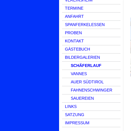
VEREINSHEIM
TERMINE
ANFAHRT
SPANFERKELESSEN
PROBEN
KONTAKT
GÄSTEBUCH
BILDERGALERIEN
SCHÄFERLAUF
VANNES
AUER SÜDTIROL
FAHNENSCHWINGER
SAUEREIEN
LINKS
SATZUNG
IMPRESSUM